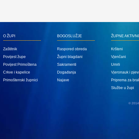
O ŽUPI
BOGOSLUŽJE
ŽUPNE AKTIVN
Zaštitnik
Raspored obreda
Kršteni
Povijest župe
Župni blagdani
Vjenčani
Povijest Primoštena
Sakramenti
Umrli
Crkve i kapelice
Događanja
Vjeronauk i pjev
Primoštenski župnici
Najave
Priprema za bra
Službe u župi
© 2014 