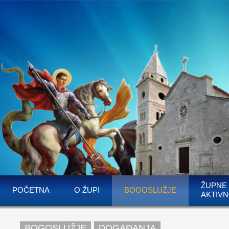
ŽUPNE
POČETNA
O ŽUPI
BOGOSLUŽJE
AKTIVN
BOGOSLUŽJE
DOGAĐANJA