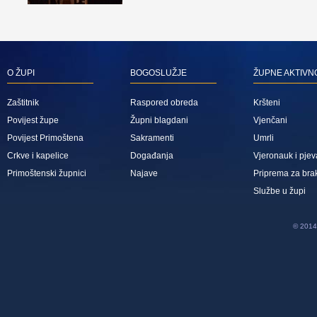
O ŽUPI
BOGOSLUŽJE
ŽUPNE AKTIVN
Zaštitnik
Raspored obreda
Kršteni
Povijest župe
Župni blagdani
Vjenčani
Povijest Primoštena
Sakramenti
Umrli
Crkve i kapelice
Događanja
Vjeronauk i pjev
Primoštenski župnici
Najave
Priprema za bra
Službe u župi
© 2014 