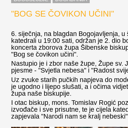
"BOG SE ČOVIKON UČINI"
6. siječnja, na blagdan Bogojavljenja, u
katedrali u 19:00 sati, održan je 2. dio 
koncerta zborova župa Šibenske biskup
"Bog se čovikon učini".
Nastupio je i zbor naše župe, Župe sv. Ju
pjesme - "Svjetla nebesa" i "Radost svij
Uz zvuke starih pučkih napjeva do moder
je ugodno i lijepo slušati, a i očima vidje
župa naše biskupije.
I otac biskup, mons. Tomislav Rogić poz
izvođače i sve prisutne, te je cijela kate
zapjevala "Narodi nam se kralj nebeski"