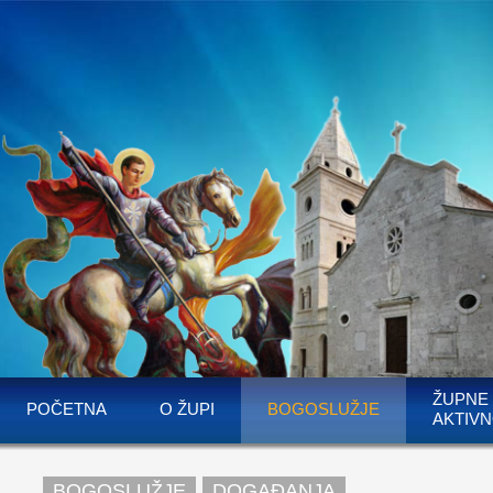
ŽUPNE
POČETNA
O ŽUPI
BOGOSLUŽJE
AKTIVN
BOGOSLUŽJE
DOGAĐANJA