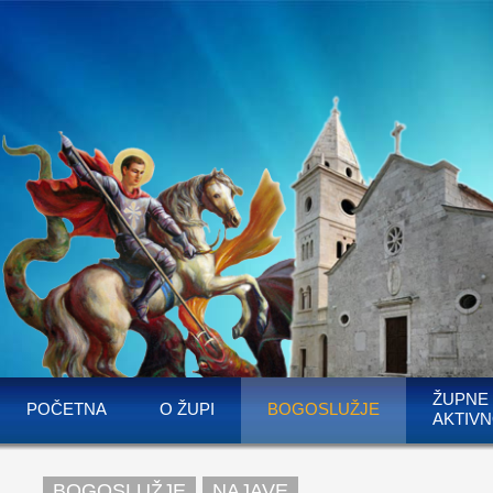
ŽUPNE
POČETNA
O ŽUPI
BOGOSLUŽJE
AKTIVN
BOGOSLUŽJE
NAJAVE