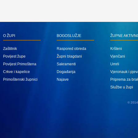
O ŽUPI
BOGOSLUŽJE
ŽUPNE AKTIVN
Zaštitnik
Raspored obreda
Kršteni
Povijest župe
Župni blagdani
Vjenčani
Povijest Primoštena
Sakramenti
Umrli
Crkve i kapelice
Događanja
Vjeronauk i pjev
Primoštenski župnici
Najave
Priprema za bra
Službe u župi
© 2014 