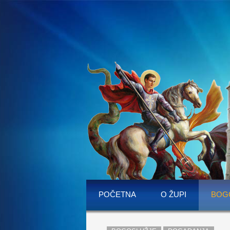
POČETNA
O ŽUPI
BOG