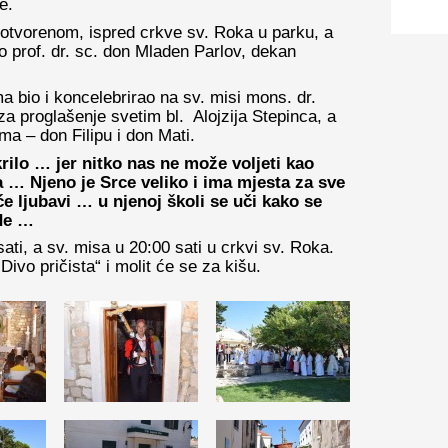
e.
a otvorenom, ispred crkve sv. Roka u parku, a
io prof. dr. sc. don Mladen Parlov, dekan
bio i koncelebrirao na sv. misi mons. dr.
za proglašenje svetim bl. Alojzija Stepinca, a
ma – don Filipu i don Mati.
ilo … jer nitko nas ne može voljeti kao
… Njeno je Srce veliko i ima mjesta za sve
će ljubavi … u njenoj školi se uči kako se
ude …
sati, a sv. misa u 20:00 sati u crkvi sv. Roka.
Divo pričista“ i molit će se za kišu.