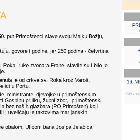
TA
PR
0. put Primoštenci slave svoju Majku Božju,
S
tuju, govore i godine, jer 250 godina - četvrtina
 Roka, ruke zvonara Frane slavile su i bilo je
je.
enula je od crkve sv. Roka kroz Varoš,
19. 
lici u Portu.
Crkva s
le, ministrante, djevojke u primoštenskim
i Gospinu priliku, župni zbor, primoštenski
ila bez naših glazbara (PO Primošten) koji
ji i uveličaju je taktovima marijanskih
se obalom, Ulicom bana Josipa Jelačića