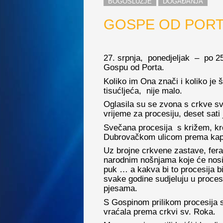
BOGOSLUŽJE
DOGAĐANJA
GOSPE OD POR
27. srpnja, ponedjeljak – po 25
Gospu od Porta.
Koliko im Ona znači i koliko je š
tisućljeća, nije malo.
Oglasila su se zvona s crkve sv.
vrijeme za procesiju, deset sati 
Svečana procesija s križem, kr
Dubrovačkom ulicom prema kape
Uz brojne crkvene zastave, fera
narodnim nošnjama koje će nosit
puk … a kakva bi to procesija b
svake godine sudjeluju u procesi
pjesama.
S Gospinom prilikom procesija 
vraćala prema crkvi sv. Roka.