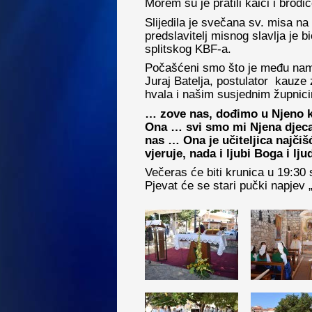
Morem su je pratili kaići i brodic
Slijedila je svečana sv. misa n
predslavitelj misnog slavlja je b
splitskog KBF-a.
Počašćeni smo što je među nama 
Juraj Batelja, postulator kauze 
hvala i našim susjednim župnici
… zove nas, dođimo u Njeno kr
Ona … svi smo mi Njena djeca 
nas … Ona je učiteljica najčiš
vjeruje, nada i ljubi Boga i lj
Večeras će biti krunica u 19:30 
Pjevat će se stari pučki napjev „