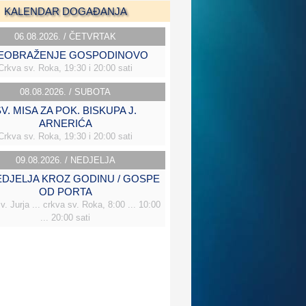
KALENDAR DOGAĐANJA
06.08.2026. / ČETVRTAK
EOBRAŽENJE GOSPODINOVO
Crkva sv. Roka, 19:30 i 20:00 sati
08.08.2026. / SUBOTA
V. MISA ZA POK. BISKUPA J.
ARNERIĆA
Crkva sv. Roka, 19:30 i 20:00 sati
09.08.2026. / NEDJELJA
NEDJELJA KROZ GODINU / GOSPE
OD PORTA
v. Jurja ... crkva sv. Roka, 8:00 ... 10:00
... 20:00 sati