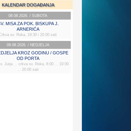
KALENDAR DOGAĐANJA
08.08.2026. / SUBOTA
V. MISA ZA POK. BISKUPA J.
ARNERIĆA
Crkva sv. Roka, 19:30 i 20:00 sati
09.08.2026. / NEDJELJA
NEDJELJA KROZ GODINU / GOSPE
OD PORTA
v. Jurja ... crkva sv. Roka, 8:00 ... 10:00
... 20:00 sati