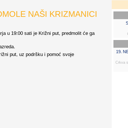
DMOLE NAŠI KRIZMANICI
S
rja u 19:00 sati je Križni put, predmolit će ga
azreda.
19. 
Križni put, uz podršku i pomoć svoje
Crkva s