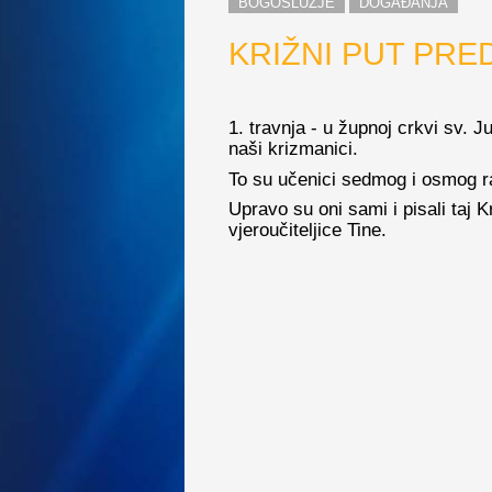
BOGOSLUŽJE
DOGAĐANJA
KRIŽNI PUT PRE
1. travnja - u župnoj crkvi sv. Ju
naši krizmanici.
To su učenici sedmog i osmog r
Upravo su oni sami i pisali taj 
vjeroučiteljice Tine.