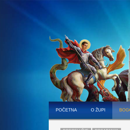
POČETNA
O ŽUPI
BOG