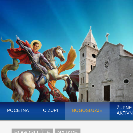
ŽUPNE
POČETNA
O ŽUPI
BOGOSLUŽJE
AKTIVN
BOGOSLUŽJE
NAJAVE