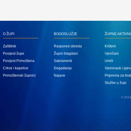
O ŽUPI
BOGOSLUŽJE
ŽUPNE AKTIVN
Zaštitnik
Raspored obreda
Kršteni
Povijest župe
Župni blagdani
Vjenčani
Povijest Primoštena
Sakramenti
Umrli
Crkve i kapelice
Događanja
Vjeronauk i pjev
Primoštenski župnici
Najave
Priprema za bra
Službe u župi
© 2014 