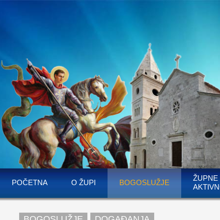
ŽUPNE
POČETNA
O ŽUPI
BOGOSLUŽJE
AKTIVN
BOGOSLUŽJE
DOGAĐANJA