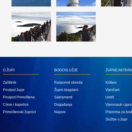
O ŽUPI
BOGOSLUŽJE
ŽUPNE AKTIVN
Zaštitnik
Raspored obreda
Kršteni
Povijest župe
Župni blagdani
Vjenčani
Povijest Primoštena
Sakramenti
Umrli
Crkve i kapelice
Događanja
Vjeronauk i pjev
Primoštenski župnici
Najave
Priprema za bra
Službe u župi