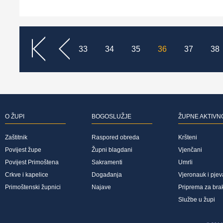
<<
<
33
34
35
36
37
38
O ŽUPI
BOGOSLUŽJE
ŽUPNE AKTIVN
Zaštitnik
Raspored obreda
Kršteni
Povijest župe
Župni blagdani
Vjenčani
Povijest Primoštena
Sakramenti
Umrli
Crkve i kapelice
Događanja
Vjeronauk i pjev
Primoštenski župnici
Najave
Priprema za bra
Službe u župi