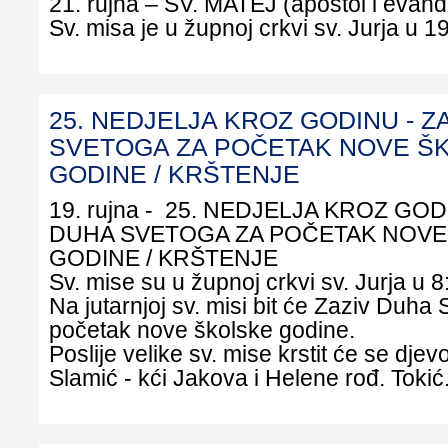
21. rujna – SV. MATEJ (apostol i evanđe
Sv. misa je u župnoj crkvi sv. Jurja u 19
25. NEDJELJA KROZ GODINU - Z
SVETOGA ZA POČETAK NOVE Š
GODINE / KRŠTENJE
19. rujna - 25. NEDJELJA KROZ GOD
DUHA SVETOGA ZA POČETAK NOVE
GODINE / KRŠTENJE
Sv. mise su u župnoj crkvi sv. Jurja u 8:
Na jutarnjoj sv. misi bit će Zaziv Duha
početak nove školske godine.
Poslije velike sv. mise krstit će se djev
Slamić - kći Jakova i Helene rođ. Tokić