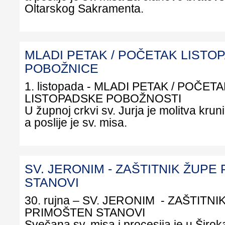
Oltarskog Sakramenta.
MLADI PETAK / POČETAK LISTO
POBOŽNICE
1. listopada - MLADI PETAK / POČET
LISTOPADSKE POBOŽNOSTI
U župnoj crkvi sv. Jurja je molitva kruni
a poslije je sv. misa.
SV. JERONIM - ZAŠTITNIK ŽUPE
STANOVI
30. rujna – SV. JERONIM - ZAŠTITNI
PRIMOŠTEN STANOVI
Svečana sv. misa i procesija je u Širo