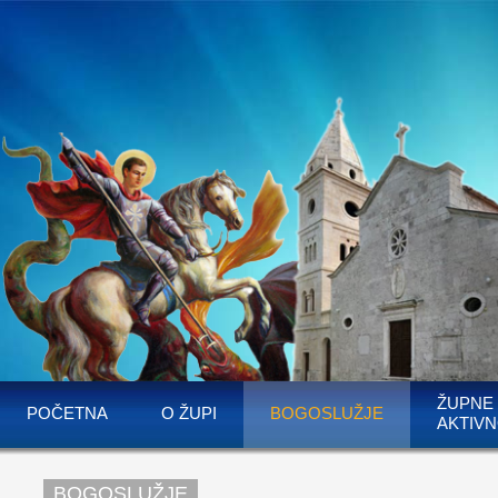
ŽUPNE
POČETNA
O ŽUPI
BOGOSLUŽJE
AKTIVN
BOGOSLUŽJE