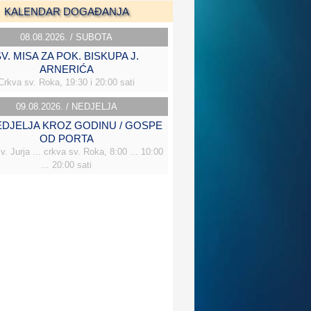
KALENDAR DOGAĐANJA
08.08.2026. / SUBOTA
V. MISA ZA POK. BISKUPA J.
ARNERIĆA
Crkva sv. Roka, 19:30 i 20:00 sati
09.08.2026. / NEDJELJA
NEDJELJA KROZ GODINU / GOSPE
OD PORTA
v. Jurja ... crkva sv. Roka, 8:00 ... 10:00
... 20:00 sati