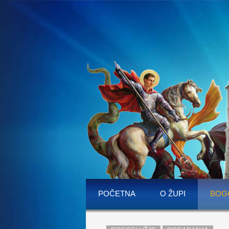
POČETNA
O ŽUPI
BOG