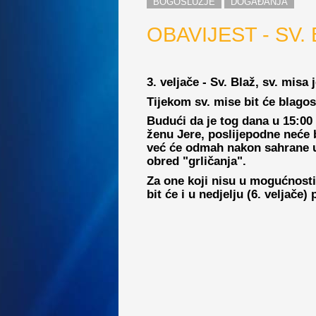
BOGOSLUŽJE
DOGAĐANJA
OBAVIJEST - SV.
3. veljače - Sv. Blaž, sv. misa 
Tijekom sv. mise bit će blagos
Budući da je tog dana u 15:00 
ženu Jere, poslijepodne neće bi
već će odmah nakon sahrane u ž
obred "grličanja".
Za one koji nisu u mogućnosti
bit će i u nedjelju (6. veljače)