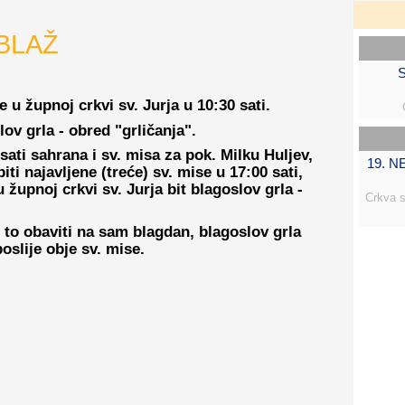
 BLAŽ
S
je u župnoj crkvi sv. Jurja u 10:30 sati.
lov grla - obred "grličanja".
sati sahrana i sv. misa za pok. Milku Huljev,
19. 
ti najavljene (treće) sv. mise u 17:00 sati,
upnoj crkvi sv. Jurja bit blagoslov grla -
Crkva s
 to obaviti na sam blagdan, blagoslov grla
 poslije obje sv. mise.