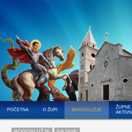
ŽUPNE
POČETNA
O ŽUPI
BOGOSLUŽJE
AKTIVN
BOGOSLUŽJE
NAJAVE