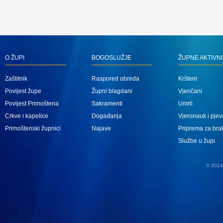
O ŽUPI
BOGOSLUŽJE
ŽUPNE AKTIVN
Zaštitnik
Raspored obreda
Kršteni
Povijest župe
Župni blagdani
Vjenčani
Povijest Primoštena
Sakramenti
Umrli
Crkve i kapelice
Događanja
Vjeronauk i pjev
Primoštenski župnici
Najave
Priprema za bra
Službe u župi
© 2014 