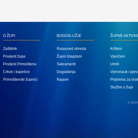
O ŽUPI
BOGOSLUŽJE
ŽUPNE AKTIVN
Zaštitnik
Raspored obreda
Kršteni
Povijest župe
Župni blagdani
Vjenčani
Povijest Primoštena
Sakramenti
Umrli
Crkve i kapelice
Događanja
Vjeronauk i pjev
Primoštenski župnici
Najave
Priprema za bra
Službe u župi
© 2014 