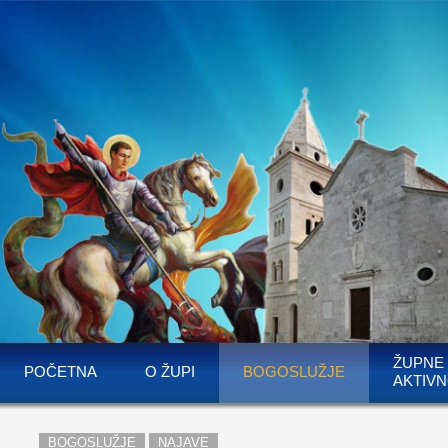
ŽUPNE
POČETNA
O ŽUPI
BOGOSLUŽJE
AKTIVN
BOGOSLUŽJE
NAJAVE