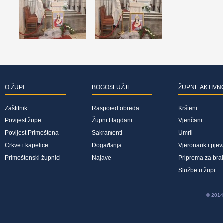
O ŽUPI
BOGOSLUŽJE
ŽUPNE AKTIVN
Zaštitnik
Raspored obreda
Kršteni
Povijest župe
Župni blagdani
Vjenčani
Povijest Primoštena
Sakramenti
Umrli
Crkve i kapelice
Događanja
Vjeronauk i pjev
Primoštenski župnici
Najave
Priprema za bra
Službe u župi
© 2014 