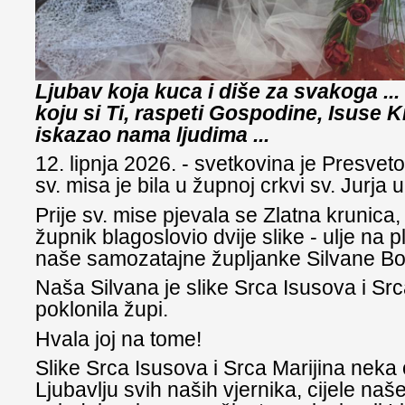
Ljubav koja kuca i diše za svakoga ...
koju si Ti, raspeti Gospodine, Isuse Kr
iskazao nama ljudima ...
12. lipnja 2026. - svetkovina je Presvet
sv. misa je bila u župnoj crkvi sv. Jurja u
Prije sv. mise pjevala se Zlatna krunica,
župnik blagoslovio dvije slike - ulje na p
naše samozatajne župljanke Silvane Bo
Naša Silvana je slike Srca Isusova i Src
poklonila župi.
Hvala joj na tome!
Slike Srca Isusova i Srca Marijina neka
Ljubavlju svih naših vjernika, cijele na