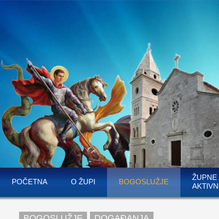
ŽUPNE
POČETNA
O ŽUPI
BOGOSLUŽJE
AKTIVN
BOGOSLUŽJE
DOGAĐANJA