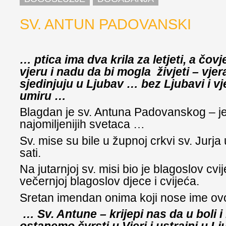
SV. ANTUN PADOVANSKI
… ptica ima dva krila za letjeti, a čo
vjeru i nadu da bi mogla živjeti – vjer
sjedinjuju u Ljubav … bez Ljubavi i vj
umiru …
Blagdan je sv. Antuna Padovanskog – j
najomiljenijih svetaca …
Sv. mise su bile u župnoj crkvi sv. Jurja
sati.
Na jutarnjoj sv. misi bio je blagoslov cvi
večernjoj blagoslov djece i cvijeća.
Sretan imendan onima koji nose ime ov
… Sv. Antune – krijepi nas da u boli i