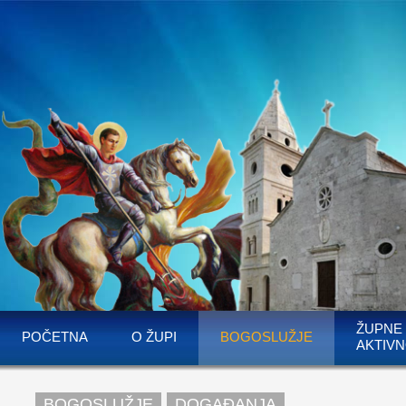
ŽUPNE
POČETNA
O ŽUPI
BOGOSLUŽJE
AKTIVN
BOGOSLUŽJE
DOGAĐANJA