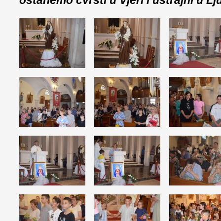
ostanemo čvrsti u Vjeri i ustrajni u L