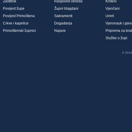
Zaštitnik
Raspored obreda
Kršteni
Povijest župe
Župni blagdani
Vjenčani
Povijest Primoštena
Sakramenti
Umrli
Crkve i kapelice
Događanja
Vjeronauk i pjev
Primoštenski župnici
Najave
Priprema za bra
Službe u župi
© 2014 