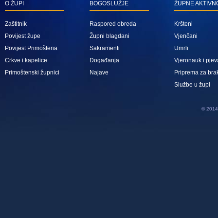
O ŽUPI
BOGOSLUŽJE
ŽUPNE AKTIVN
Zaštitnik
Raspored obreda
Kršteni
Povijest župe
Župni blagdani
Vjenčani
Povijest Primoštena
Sakramenti
Umrli
Crkve i kapelice
Događanja
Vjeronauk i pjev
Primoštenski župnici
Najave
Priprema za bra
Službe u župi
© 2014 