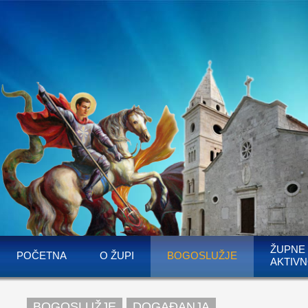
ŽUPNE
POČETNA
O ŽUPI
BOGOSLUŽJE
AKTIVN
BOGOSLUŽJE
DOGAĐANJA