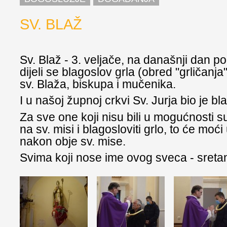
SV. BLAŽ
Sv. Blaž - 3. veljače, na današnji dan 
dijeli se blagoslov grla (obred "grličanj
sv. Blaža, biskupa i mučenika.
I u našoj župnoj crkvi Sv. Jurja bio je bl
Za sve one koji nisu bili u mogućnosti s
na sv. misi i blagosloviti grlo, to će moći
nakon obje sv. mise.
Svima koji nose ime ovog sveca - sreta