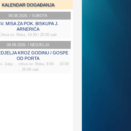
KALENDAR DOGAĐANJA
08.08.2026. / SUBOTA
V. MISA ZA POK. BISKUPA J.
ARNERIĆA
Crkva sv. Roka, 19:30 i 20:00 sati
09.08.2026. / NEDJELJA
NEDJELJA KROZ GODINU / GOSPE
OD PORTA
v. Jurja ... crkva sv. Roka, 8:00 ... 10:00
... 20:00 sati