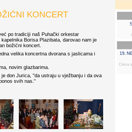
BOŽIĆNI KONCERT
S
već po tradiciji naš Puhački orkestar
kapelnika Borisa Plazibata, darovao nam je
an božićni koncert.
19. 
jedna velika koncertna dvorana s jaslicama i
Crkva s
ma, novim glazbarima.
je don Jurica, "da ustraju u vježbanju i da ova
 ponos svih nas."