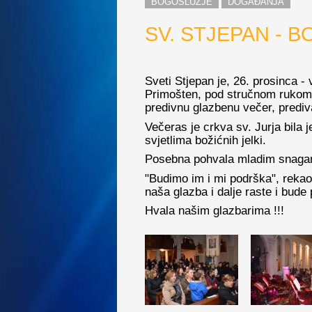
BOGOSLUŽJE
DOGAĐANJA
SV. STJEPAN - 
Sveti Stjepan je, 26. prosinca - 
Primošten, pod stručnom rukom 
predivnu glazbenu večer, prediv
Večeras je crkva sv. Jurja bila 
svjetlima božićnih jelki.
Posebna pohvala mladim snaga
"Budimo im i mi podrška", rekao 
naša glazba i dalje raste i bude
Hvala našim glazbarima !!!