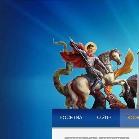
POČETNA
O ŽUPI
BOG