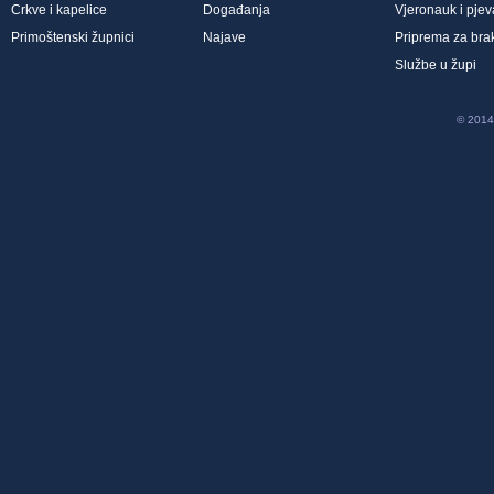
Crkve i kapelice
Događanja
Vjeronauk i pjev
Primoštenski župnici
Najave
Priprema za bra
Službe u župi
© 2014 