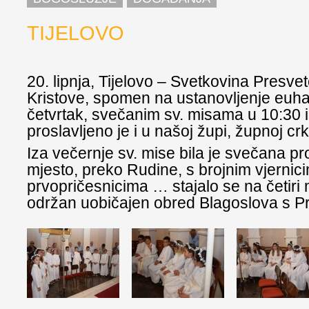
TIJELOVO
20. lipnja, Tijelovo – Svetkovina Presveto
Kristove, spomen na ustanovljenje euhari
četvrtak, svečanim sv. misama u 10:30 i
proslavljeno je i u našoj župi, župnoj crk
Iza večernje sv. mise bila je svečana pr
mjesto, preko Rudine, s brojnim vjernic
prvopričesnicima … stajalo se na četiri 
održan uobičajen obred Blagoslova s P