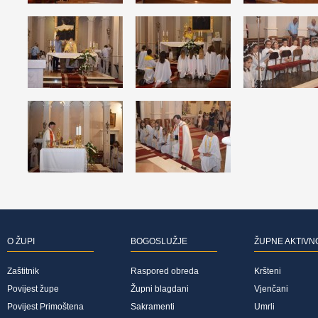
O ŽUPI
BOGOSLUŽJE
ŽUPNE AKTIVN
Zaštitnik
Raspored obreda
Kršteni
Povijest župe
Župni blagdani
Vjenčani
Povijest Primoštena
Sakramenti
Umrli