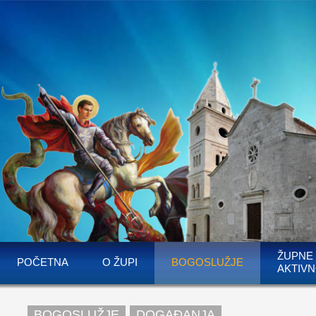
ŽUPNE
POČETNA
O ŽUPI
BOGOSLUŽJE
AKTIVN
BOGOSLUŽJE
DOGAĐANJA