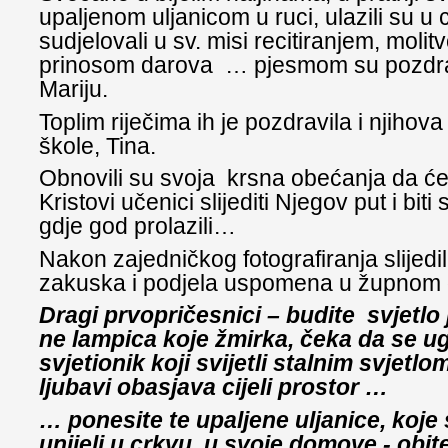
upaljenom uljanicom u ruci, ulazili su 
sudjelovali u sv. misi recitiranjem, molit
prinosom darova … pjesmom su pozdrav
Mariju.
Toplim riječima ih je pozdravila i njihova 
škole, Tina.
Obnovili su svoja krsna obećanja da će
Kristovi učenici slijediti Njegov put i biti 
gdje god prolazili…
Nakon zajedničkog fotografiranja slijedi
zakuska i podjela uspomena u župnom 
Dragi prvopričesnici – budite svjetlo
ne lampica koje žmirka, čeka da se ug
svjetionik koji svijetli stalnim svjetlo
ljubavi obasjava cijeli prostor …
… ponesite te upaljene uljanice, koje
unijeli u crkvu, u svoje domove - obit