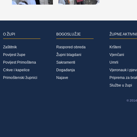
O ŽUPI
BOGOSLUŽJE
ŽUPNE AKTIVN
Zaštitnik
Raspored obreda
Kršteni
Povijest župe
Župni blagdani
Vjenčani
Povijest Primoštena
Sakramenti
Umrli
Crkve i kapelice
Događanja
Vjeronauk i pjev
Primoštenski župnici
Najave
Priprema za bra
Službe u župi
© 2014 