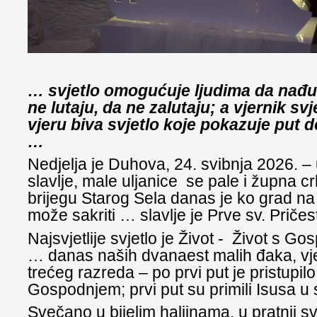
… svjetlo omogućuje ljudima da nađu 
ne lutaju, da ne zalutaju; a vjernik sv
vjeru biva svjetlo koje pokazuje put d
…
Nedjelja je Duhova, 24. svibnja 2026. – 
slavlje, male uljanice se pale i župna cr
brijegu Starog Sela danas je ko grad na 
može sakriti … slavlje je Prve sv. Pričest
Najsvjetlije svjetlo je Život - Život s G
… danas naših dvanaest malih đaka, vj
trećeg razreda – po prvi put je pristupilo
Gospodnjem; prvi put su primili Isusa u 
Svečano u bijelim haljinama, u pratnji svo