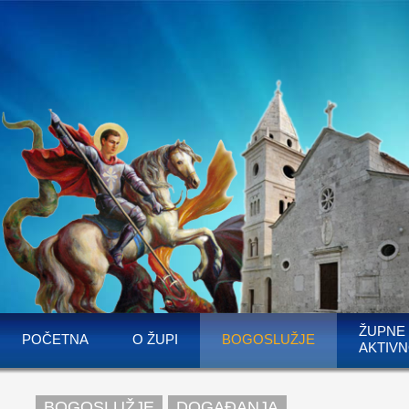
ŽUPNE
POČETNA
O ŽUPI
BOGOSLUŽJE
AKTIVN
BOGOSLUŽJE
DOGAĐANJA