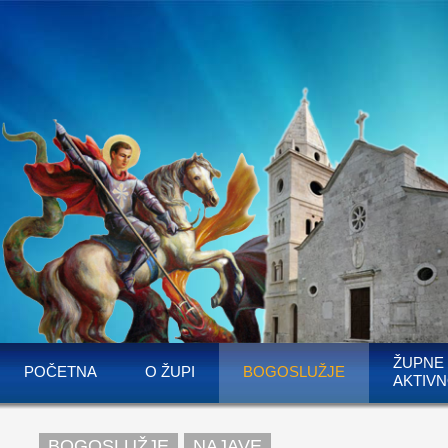
ŽUPNE
POČETNA
O ŽUPI
BOGOSLUŽJE
AKTIVN
BOGOSLUŽJE
NAJAVE