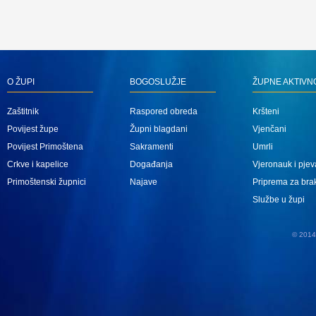
O ŽUPI
BOGOSLUŽJE
ŽUPNE AKTIVN
Zaštitnik
Raspored obreda
Kršteni
Povijest župe
Župni blagdani
Vjenčani
Povijest Primoštena
Sakramenti
Umrli
Crkve i kapelice
Događanja
Vjeronauk i pjev
Primoštenski župnici
Najave
Priprema za bra
Službe u župi
© 2014 