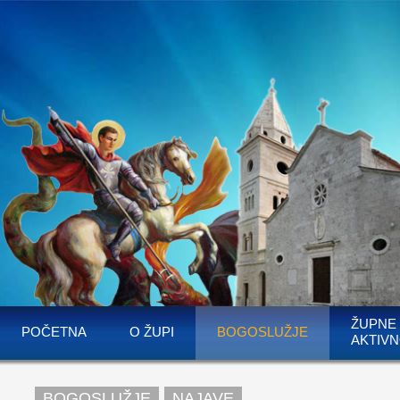
ŽUPNE
POČETNA
O ŽUPI
BOGOSLUŽJE
AKTIVN
BOGOSLUŽJE
NAJAVE