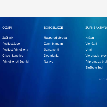
O ŽUPI
BOGOSLUŽJE
ŽUPNE AKTIVN
Zaštitnik
Raspored obreda
Kršteni
Povijest župe
Župni blagdani
Vjenčani
Povijest Primoštena
Sakramenti
Umrli
Crkve i kapelice
Događanja
Vjeronauk i pjev
Primoštenski župnici
Najave
Priprema za bra
Službe u župi
© 2014 