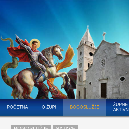
ŽUPNE
POČETNA
O ŽUPI
BOGOSLUŽJE
AKTIVN
BOGOSLUŽJE
NAJAVE