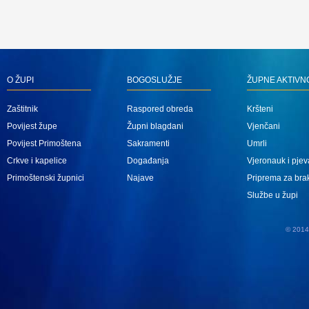
O ŽUPI
BOGOSLUŽJE
ŽUPNE AKTIVN
Zaštitnik
Raspored obreda
Kršteni
Povijest župe
Župni blagdani
Vjenčani
Povijest Primoštena
Sakramenti
Umrli
Crkve i kapelice
Događanja
Vjeronauk i pjev
Primoštenski župnici
Najave
Priprema za bra
Službe u župi
© 2014 