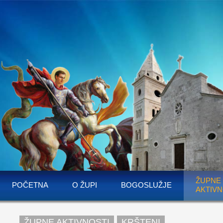
ŽUPNE
POČETNA
O ŽUPI
BOGOSLUŽJE
AKTIVN
ŽUPNE AKTIVNOSTI
KRŠTENI