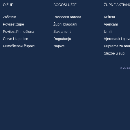
O ŽUPI
BOGOSLUŽJE
ŽUPNE AKTIVN
Zaštitnik
Raspored obreda
Kršteni
Povijest župe
Župni blagdani
Vjenčani
Povijest Primoštena
Sakramenti
Umrli
Crkve i kapelice
Događanja
Vjeronauk i pjev
Primoštenski župnici
Najave
Priprema za bra
Službe u župi
© 2014 