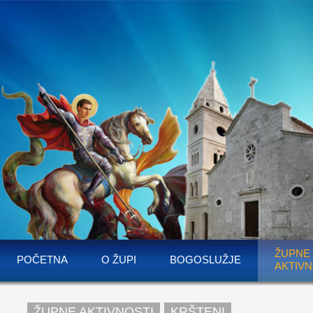
ŽUPNE
POČETNA
O ŽUPI
BOGOSLUŽJE
AKTIVN
ŽUPNE AKTIVNOSTI
KRŠTENI