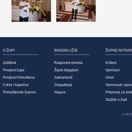
O ŽUPI
BOGOSLUŽJE
ŽUPNE AKTIVN
Zaštitnik
Raspored obreda
Kršteni
Povijest župe
Župni blagdani
Vjenčani
Povijest Primoštena
Sakramenti
Umrli
Crkve i kapelice
Događanja
Vjeronauk i pjev
Primoštenski župnici
Najave
Priprema za bra
Službe u župi
© 2014 