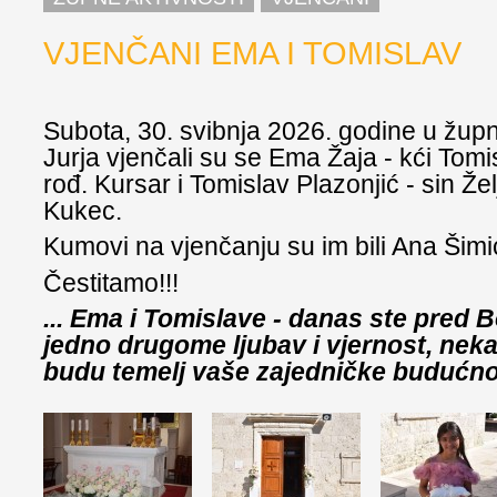
VJENČANI EMA I TOMISLAV
Subota, 30. svibnja 2026. godine u župno
Jurja vjenčali su se Ema Žaja - kći Tomi
rođ. Kursar i Tomislav Plazonjić - sin Že
Kukec.
Kumovi na vjenčanju su im bili Ana Šimi
Čestitamo!!!
... Ema i Tomislave - danas ste pred
jedno drugome ljubav i vjernost, nek
budu temelj vaše zajedničke budućnost