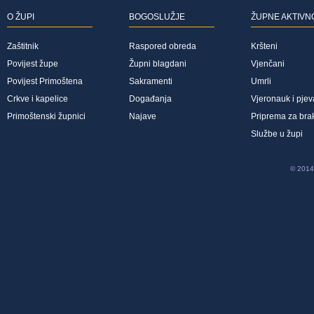
O ŽUPI
BOGOSLUŽJE
ŽUPNE AKTIVN
Zaštitnik
Raspored obreda
Kršteni
Povijest župe
Župni blagdani
Vjenčani
Povijest Primoštena
Sakramenti
Umrli
Crkve i kapelice
Događanja
Vjeronauk i pjev
Primoštenski župnici
Najave
Priprema za bra
Službe u župi
© 2014 