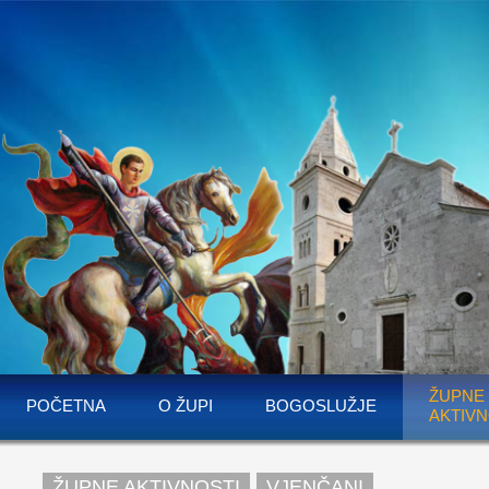
ŽUPNE
POČETNA
O ŽUPI
BOGOSLUŽJE
AKTIVN
ŽUPNE AKTIVNOSTI
VJENČANI