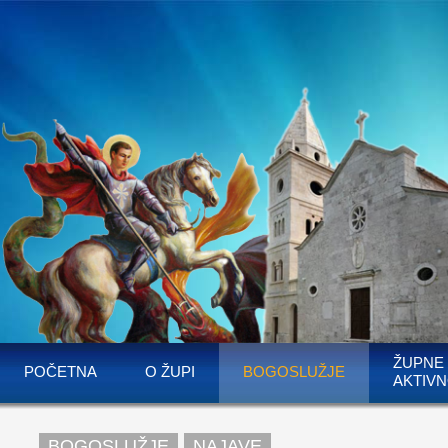
ŽUPNE
POČETNA
O ŽUPI
BOGOSLUŽJE
AKTIVN
BOGOSLUŽJE
NAJAVE