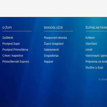
O ŽUPI
BOGOSLUŽJE
ŽUPNE AKTIVN
Zaštitnik
Raspored obreda
Kršteni
Povijest župe
Župni blagdani
Vjenčani
Povijest Primoštena
Sakramenti
Umrli
Crkve i kapelice
Događanja
Vjeronauk i pjev
Primoštenski župnici
Najave
Priprema za bra
Službe u župi
© 2014 