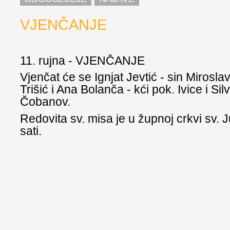
VJENČANJE
11. rujna - VJENČANJE
Vjenčat će se Ignjat Jevtić - sin Mirosla
Trišić i Ana Bolanča - kći pok. Ivice i Sil
Čobanov.
Redovita sv. misa je u župnoj crkvi sv. J
sati.