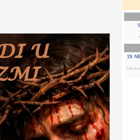
S
19. 
Crkva s