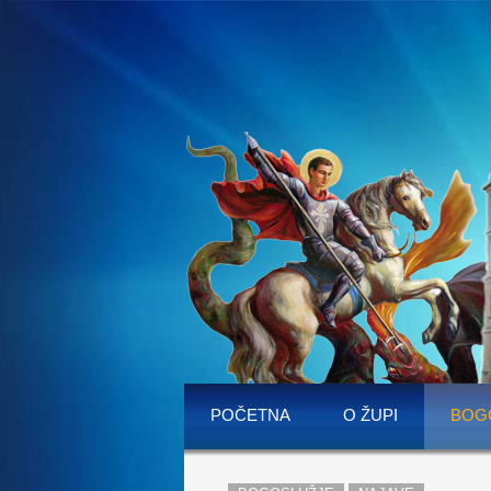
POČETNA
O ŽUPI
BOG