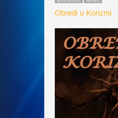
BOGOSLUŽJE
NAJAVE
Obredi u Korizmi