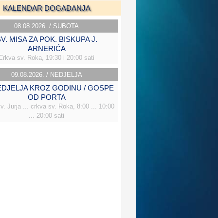
KALENDAR DOGAĐANJA
08.08.2026. / SUBOTA
V. MISA ZA POK. BISKUPA J.
ARNERIĆA
Crkva sv. Roka, 19:30 i 20:00 sati
09.08.2026. / NEDJELJA
NEDJELJA KROZ GODINU / GOSPE
OD PORTA
v. Jurja ... crkva sv. Roka, 8:00 ... 10:00
... 20:00 sati