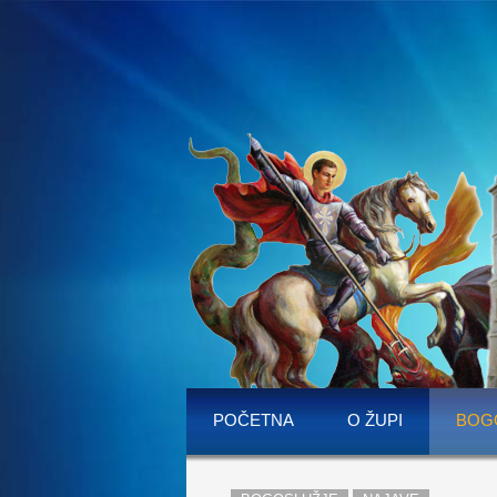
POČETNA
O ŽUPI
BOG