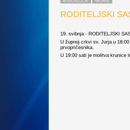
BOGOSLUŽJE
NAJAVE
RODITELJSKI S
19. svibnja - RODITELJSKI S
U župnoj crkvi sv. Jurja u 18:00 
prvopričesnika.
U 19:00 sati je molitva krunice t