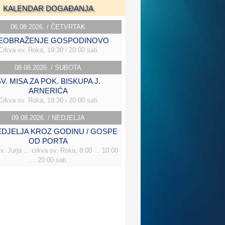
KALENDAR DOGAĐANJA
06.08.2026. / ČETVRTAK
EOBRAŽENJE GOSPODINOVO
Crkva sv. Roka, 19:30 i 20:00 sati
08.08.2026. / SUBOTA
V. MISA ZA POK. BISKUPA J.
ARNERIĆA
Crkva sv. Roka, 19:30 i 20:00 sati
09.08.2026. / NEDJELJA
NEDJELJA KROZ GODINU / GOSPE
OD PORTA
v. Jurja ... crkva sv. Roka, 8:00 ... 10:00
... 20:00 sati