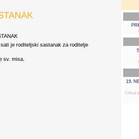
ASTANAK
PR
ASTANAK
sati je roditeljski sastanak za roditelje
S
e sv. misa.
19. 
Crkva s