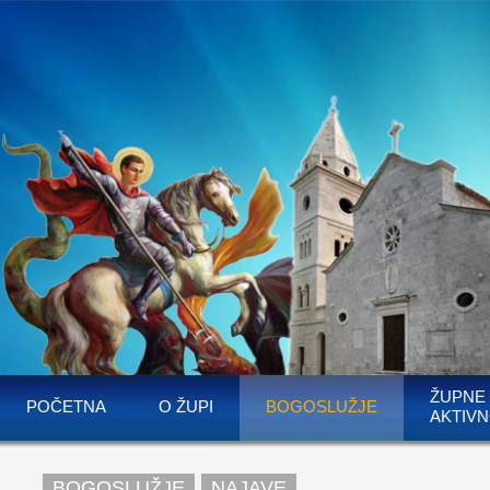
ŽUPNE
POČETNA
O ŽUPI
BOGOSLUŽJE
AKTIVN
BOGOSLUŽJE
NAJAVE