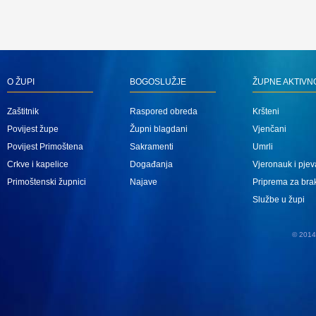
O ŽUPI
BOGOSLUŽJE
ŽUPNE AKTIVN
Zaštitnik
Raspored obreda
Kršteni
Povijest župe
Župni blagdani
Vjenčani
Povijest Primoštena
Sakramenti
Umrli
Crkve i kapelice
Događanja
Vjeronauk i pjev
Primoštenski župnici
Najave
Priprema za bra
Službe u župi
© 2014 