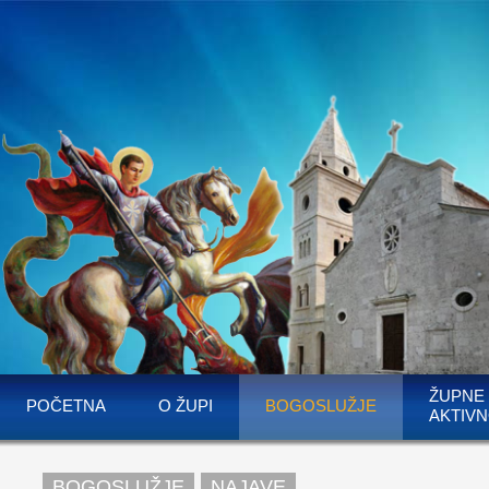
ŽUPNE
POČETNA
O ŽUPI
BOGOSLUŽJE
AKTIVN
BOGOSLUŽJE
NAJAVE