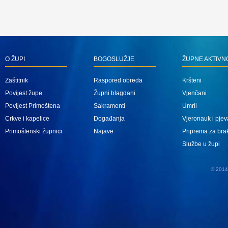
O ŽUPI
BOGOSLUŽJE
ŽUPNE AKTIVN
Zaštitnik
Raspored obreda
Kršteni
Povijest župe
Župni blagdani
Vjenčani
Povijest Primoštena
Sakramenti
Umrli
Crkve i kapelice
Događanja
Vjeronauk i pjev
Primoštenski župnici
Najave
Priprema za bra
Službe u župi
© 2014 