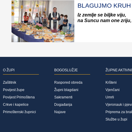
BLAGUJMO KRUH .
Iz zemlje se biljke viju,
na Suncu nam one zriju, .
O ŽUPI
BOGOSLUŽJE
ŽUPNE AKTIVN
Zaštitnik
Raspored obreda
Kršteni
Povijest župe
Župni blagdani
Vjenčani
Povijest Primoštena
Sakramenti
Umrli
Crkve i kapelice
Događanja
Vjeronauk i pjev
Primoštenski župnici
Najave
Priprema za bra
Službe u župi