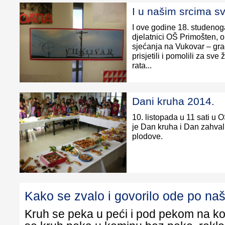
I u našim srcima sv
I ove godine 18. studenoga
djelatnici OŠ Primošten, o
sjećanja na Vukovar – gra
prisjetili i pomolili za s
rata...
Dani kruha 2014.
10. listopada u 11 sati u 
je Dan kruha i Dan zahval
plodove.
Kako se zvalo i govorilo ode po na
Kruh se peka u peći i pod pekom na ko