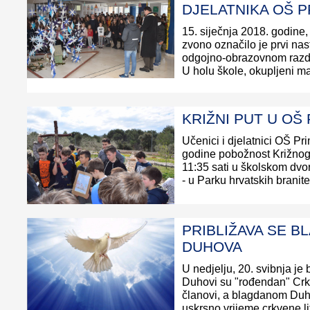
DJELATNIKA OŠ 
15. siječnja 2018. godine, 
zvono označilo je prvi na
odgojno-obrazovnom razd
U holu škole, okupljeni mali
KRIŽNI PUT U OŠ
Učenici i djelatnici OŠ Pr
godine pobožnost Križnog 
11:35 sati u školskom dv
- u Parku hrvatskih branitelj
PRIBLIŽAVA SE B
DUHOVA
U nedjelju, 20. svibnja j
Duhovi su "rođendan" Crkv
članovi, a blagdanom Duh
uskrsno vrijeme crkvene li