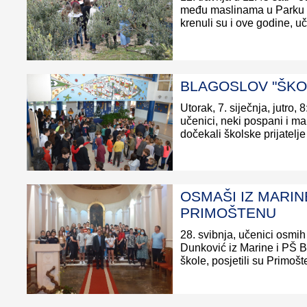
među maslinama u Parku hr
krenuli su i ove godine, uče
BLAGOSLOV "ŠKOL
Utorak, 7. siječnja, jutro, 
učenici, neki pospani i ma
dočekali školske prijatelje i
OSMAŠI IZ MARIN
PRIMOŠTENU
28. svibnja, učenici osmih
Dunković iz Marine i PŠ 
škole, posjetili su Primošte