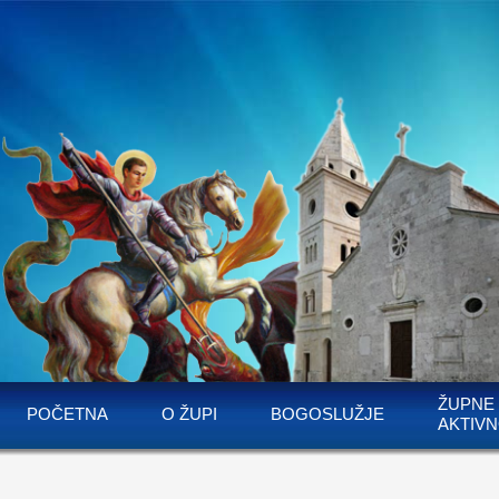
ŽUPNE
POČETNA
O ŽUPI
BOGOSLUŽJE
AKTIVN