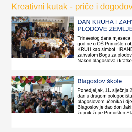
Kreativni kutak - priče i dogodo
DAN KRUHA I ZAH
PLODOVE ZEMLJ
Trinaestog dana mjeseca 
godine u OŠ Primošten obi
KRUH kao simbol HRANE,
zahvalom Bogu za plodov
Nakon blagoslova i kratke m
Blagoslov škole
Ponedjeljak, 11. siječnja 2
dan u drugom polugodištu
blagoslovom učenika i dje
Blagoslov je dao don Jaki
župnik župe Primošten St