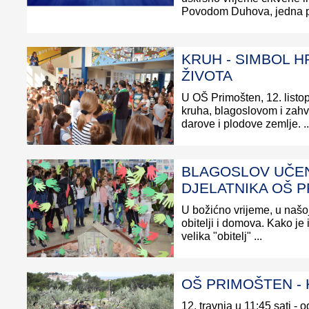
Povodom Duhova, jedna p
KRUH - SIMBOL H
ŽIVOTA
U OŠ Primošten, 12. listo
kruha, blagoslovom i zah
darove i plodove zemlje. ..
BLAGOSLOV UČEN
DJELATNIKA OŠ 
U božićno vrijeme, u našoj
obitelji i domova. Kako je 
velika "obitelj" ...
OŠ PRIMOŠTEN - 
12. travnja u 11:45 sati - 