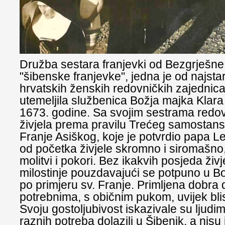
Družba sestara franjevki od Bezgrješne
"šibenske franjevke", jedna je od najstar
hrvatskih ženskih redovničkih zajednica
utemeljila službenica Božja majka Klara
1673. godine. Sa svojim sestrama redovn
živjela prema pravilu Trećeg samostans
Franje Asiškog, koje je potvrdio papa L
od početka živjele skromno i siromašno,
molitvi i pokori. Bez ikakvih posjeda živ
milostinje pouzdavajući se potpuno u B
po primjeru sv. Franje. Primljena dobra di
potrebnima, s običnim pukom, uvijek bli
Svoju gostoljubivost iskazivale su ljudim
raznih potreba dolazili u Šibenik, a nisu