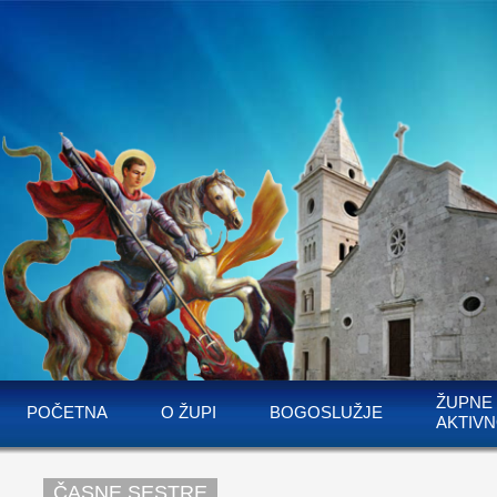
ŽUPNE
POČETNA
O ŽUPI
BOGOSLUŽJE
AKTIVN
ČASNE SESTRE