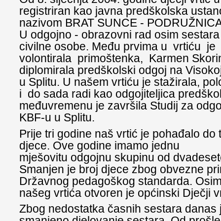
registriran kao javna predškolska usta
nazivom BRAT SUNCE - PODRUŽNIC
U odgojno - obrazovni rad osim sestara 
civilne osobe. Među prvima u vrtiću je
volontirala primoštenka, Karmen Skorin
diplomirala predškolski odgoj na Visokoj 
u Splitu. U našem vrtiću je stažirala, polo
i do sada radi kao odgojiteljica predško
međuvremenu je završila Studij za odgoji
KBF-u u Splitu.
Prije tri godine naš vrtić je pohađalo do
djece. Ove godine imamo jednu
mješovitu odgojnu skupinu od dvadeset
Smanjen je broj djece zbog obvezne pr
Državnog pedagoškog standarda. Osim t
našeg vrtića otvoren je općinski Dječji 
Zbog nedostatka časnih sestara danas j
smanjeno djelovanje sestara. Od prošle