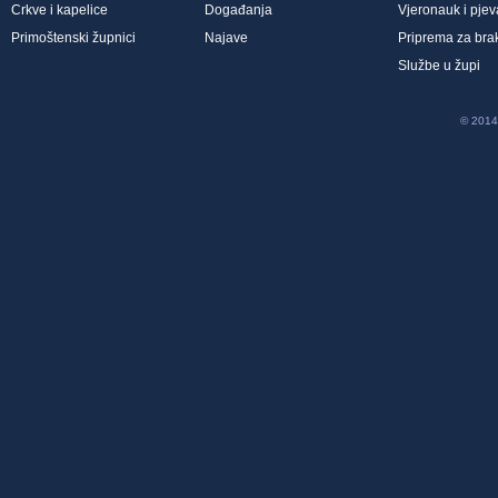
Crkve i kapelice
Događanja
Vjeronauk i pjev
Primoštenski župnici
Najave
Priprema za bra
Službe u župi
© 2014 