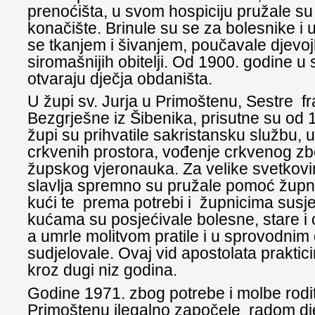
prenoćišta, u svom hospiciju pružale su
konačište. Brinule su se za bolesnike i 
se tkanjem i šivanjem, poučavale djevoj
siromašnijih obitelji. Od 1900. godine 
otvaraju dječja obdaništa.
U župi sv. Jurja u Primoštenu, Sestre f
Bezgrješne iz Šibenika, prisutne su od 
župi su prihvatile sakristansku službu, 
crkvenih prostora, vođenje crkvenog zbo
župskog vjeronauka. Za velike svetkovi
slavlja spremno su pružale pomoć župn
kući te prema potrebi i župnicima susj
kućama su posjećivale bolesne, stare i 
a umrle molitvom pratile i u sprovodni
sudjelovale. Ovaj vid apostolata praktici
kroz dugi niz godina.
Godine 1971. zbog potrebe i molbe rodit
Primoštenu ilegalno započele radom dje