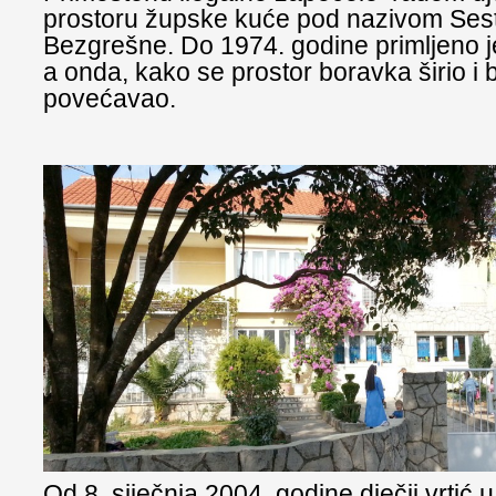
prostoru župske kuće pod nazivom Sest
Bezgrešne. Do 1974. godine primljeno j
a onda, kako se prostor boravka širio i 
povećavao.
Od 8. siječnja 2004. godine dječji vrtić 