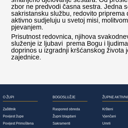
zbor ne predvodi časna sestra. Jedna se
sakristansku službu, redovito priprema 
aktivno sudjeluju u svetoj misi, molitvom
pjevanjem.
Prisutnost redovnica, njihova svakodnev
služenje iz ljubavi prema Bogu i ljudima
doprinos u izgradnji kršćanskog života
zajednice.
O ŽUPI
BOGOSLUŽJE
ŽUPNE AKTIVN
Zaštitnik
Raspored obreda
Kršteni
Povijest župe
Župni blagdani
Vjenčani
Povijest Primoštena
Sakramenti
Umrli