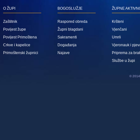
O ŽUPI
BOGOSLUŽJE
ŽUPNE AKTIVN
Zaštitnik
Raspored obreda
Kršteni
Povijest župe
Župni blagdani
Vjenčani
Povijest Primoštena
Sakramenti
Umrli
Crkve i kapelice
Događanja
Vjeronauk i pjev
Primoštenski župnici
Najave
Priprema za bra
Službe u župi
© 2014 