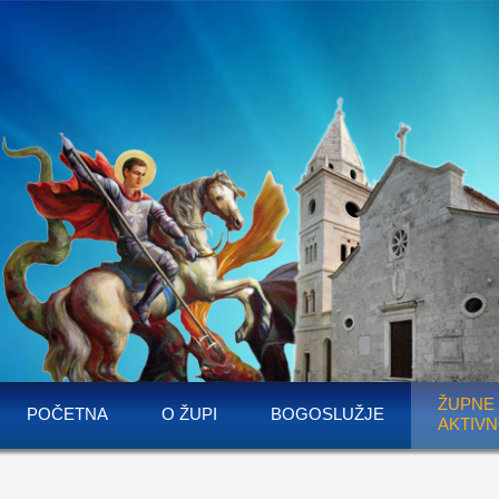
ŽUPNE
POČETNA
O ŽUPI
BOGOSLUŽJE
AKTIVN