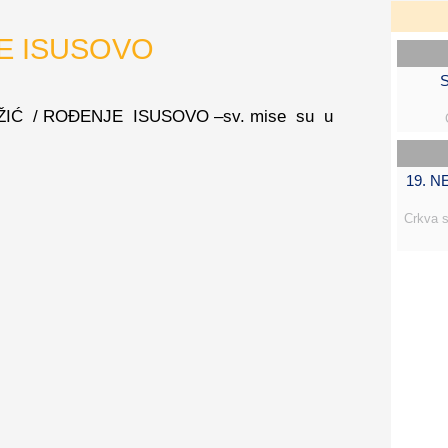
JE ISUSOVO
S
BOŽIĆ / ROĐENJE ISUSOVO –sv. mise su u
19. 
Crkva s