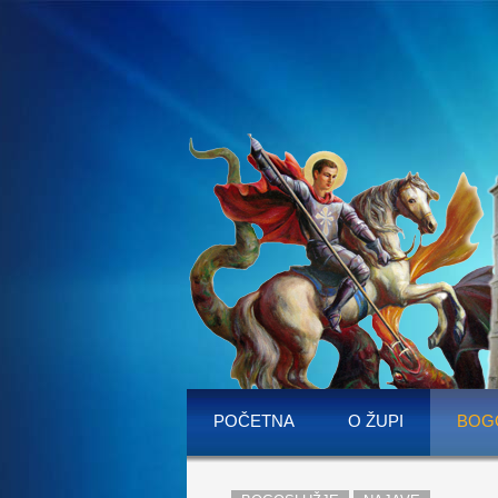
POČETNA
O ŽUPI
BOG