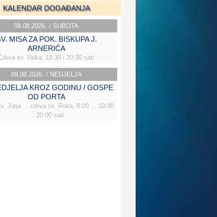
KALENDAR DOGAĐANJA
08.08.2026. / SUBOTA
V. MISA ZA POK. BISKUPA J.
ARNERIĆA
Crkva sv. Roka, 19:30 i 20:00 sati
09.08.2026. / NEDJELJA
NEDJELJA KROZ GODINU / GOSPE
OD PORTA
v. Jurja ... crkva sv. Roka, 8:00 ... 10:00
... 20:00 sati