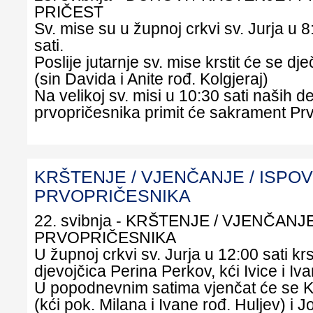
PRIČEST
Sv. mise su u župnoj crkvi sv. Jurja u 8:
sati.
Poslije jutarnje sv. mise krstit će se d
(sin Davida i Anite rođ. Kolgjeraj)
Na velikoj sv. misi u 10:30 sati naših d
prvopričesnika primit će sakrament Prve
KRŠTENJE / VJENČANJE / ISPOV
PRVOPRIČESNIKA
22. svibnja - KRŠTENJE / VJENČANJ
PRVOPRIČESNIKA
U župnoj crkvi sv. Jurja u 12:00 sati krs
djevojčica Perina Perkov, kći Ivice i Iv
U popodnevnim satima vjenčat će se K
(kći pok. Milana i Ivane rođ. Huljev) i Jo