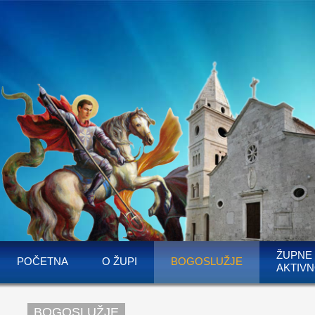
ŽUPNE
POČETNA
O ŽUPI
BOGOSLUŽJE
AKTIVN
BOGOSLUŽJE