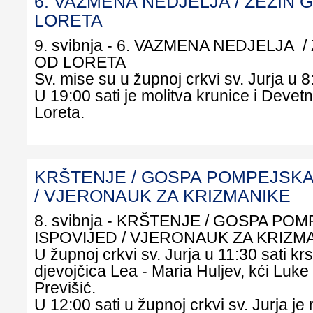
6. VAZMENA NEDJELJA / ŽEŽIN
LORETA
9. svibnja - 6. VAZMENA NEDJELJA 
OD LORETA
Sv. mise su u župnoj crkvi sv. Jurja u 8:
U 19:00 sati je molitva krunice i Devet
Loreta.
KRŠTENJE / GOSPA POMPEJSKA 
/ VJERONAUK ZA KRIZMANIKE
8. svibnja - KRŠTENJE / GOSPA POM
ISPOVIJED / VJERONAUK ZA KRIZM
U župnoj crkvi sv. Jurja u 11:30 sati krs
djevojčica Lea - Maria Huljev, kći Luke 
Previšić.
U 12:00 sati u župnoj crkvi sv. Jurja j