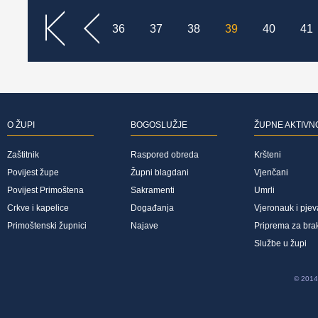
<<
<
36
37
38
39
40
41
O ŽUPI
BOGOSLUŽJE
ŽUPNE AKTIVN
Zaštitnik
Raspored obreda
Kršteni
Povijest župe
Župni blagdani
Vjenčani
Povijest Primoštena
Sakramenti
Umrli
Crkve i kapelice
Događanja
Vjeronauk i pjev
Primoštenski župnici
Najave
Priprema za bra
Službe u župi
© 2014 