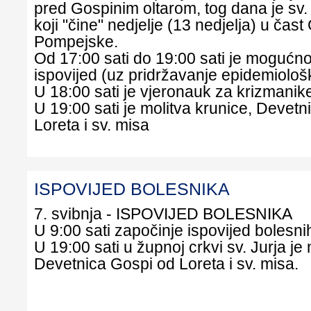
pred Gospinim oltarom, tog dana je sv
koji "čine" nedjelje (13 nedjelja) u čas
Pompejske.
Od 17:00 sati do 19:00 sati je mogućno
ispovijed (uz pridržavanje epidemiološ
U 18:00 sati je vjeronauk za krizmanik
U 19:00 sati je molitva krunice, Devet
Loreta i sv. misa
ISPOVIJED BOLESNIKA
7. svibnja - ISPOVIJED BOLESNIKA
U 9:00 sati započinje ispovijed bolesnih 
U 19:00 sati u župnoj crkvi sv. Jurja je 
Devetnica Gospi od Loreta i sv. misa.