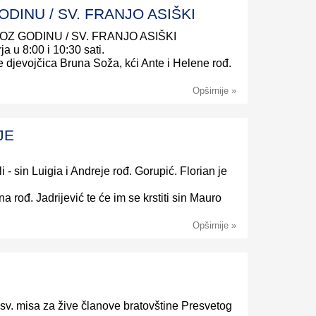
ODINU / SV. FRANJO ASIŠKI
KROZ GODINU / SV. FRANJO ASIŠKI
ja u 8:00 i 10:30 sati.
 se djevojčica Bruna Soža, kći Ante i Helene rođ.
Opširnije »
JE
i - sin Luigia i Andreje rođ. Gorupić. Florian je
a rođ. Jadrijević te će im se krstiti sin Mauro
Opširnije »
e sv. misa za žive članove bratovštine Presvetog