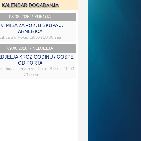
KALENDAR DOGAĐANJA
08.08.2026. / SUBOTA
V. MISA ZA POK. BISKUPA J.
ARNERIĆA
Crkva sv. Roka, 19:30 i 20:00 sati
09.08.2026. / NEDJELJA
NEDJELJA KROZ GODINU / GOSPE
OD PORTA
v. Jurja ... crkva sv. Roka, 8:00 ... 10:00
... 20:00 sati