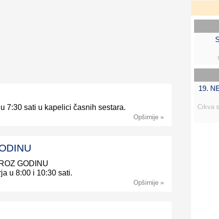
S
19. 
Crkva s
 u 7:30 sati u kapelici časnih sestara.
Opširnije »
GODINU
 KROZ GODINU
ja u 8:00 i 10:30 sati.
Opširnije »