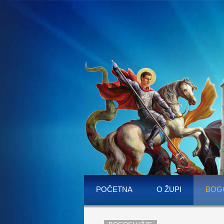
POČETNA
O ŽUPI
BOG