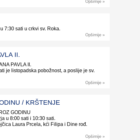
Opširnije »
 u 7:30 sati u crkvi sv. Roka.
Opširnije »
LA II.
ANA PAVLA II.
ati je listopadska pobožnost, a poslije je sv.
Opširnije »
ODINU / KRŠTENJE
 KROZ GODINU
ja u 8:00 sati i 10:30 sati.
ojčica Laura Prcela, kći Filipa i Dine rođ.
Opširnije »