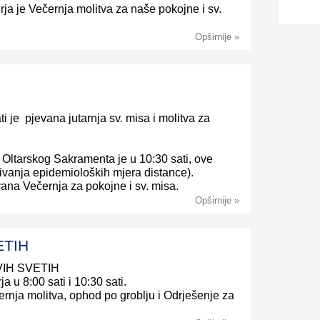
urja je Večernja molitva za naše pokojne i sv.
Opširnije »
ti je pjevana jutarnja sv. misa i molitva za
 Oltarskog Sakramenta je u 10:30 sati, ove
ivanja epidemioloških mjera distance).
vana Večernja za pokojne i sv. misa.
Opširnije »
ETIH
VIH SVETIH
ja u 8:00 sati i 10:30 sati.
ernja molitva, ophod po groblju i Odrješenje za