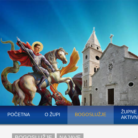
ŽUPNE
POČETNA
O ŽUPI
BOGOSLUŽJE
AKTIVN
BOGOSLUŽJE
NAJAVE