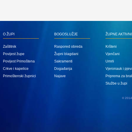
O ŽUPI
BOGOSLUŽJE
ŽUPNE AKTIVN
Zaštitnik
Raspored obreda
Kršteni
Povijest župe
Župni blagdani
Vjenčani
Povijest Primoštena
Sakramenti
Umrli
Crkve i kapelice
Događanja
Vjeronauk i pjev
Primoštenski župnici
Najave
Priprema za bra
Službe u župi
© 2014 