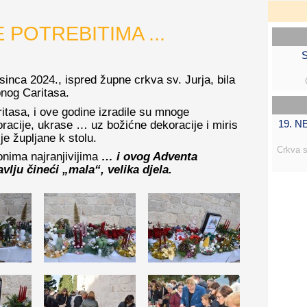
POTREBITIMA ...
S
sinca 2024., ispred župne crkva sv. Jurja, bila
pnog Caritasa.
itasa, i ove godine izradile su mnoge
19. 
racije, ukrase … uz božićne dekoracije i miris
o je župljane k stolu.
Crkva s
 onima najranjivijima
… i ovog Adventa
vlju čineći „mala“, velika djela.