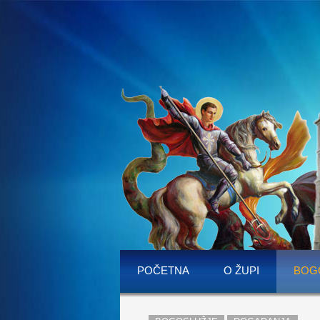
POČETNA
O ŽUPI
BOG