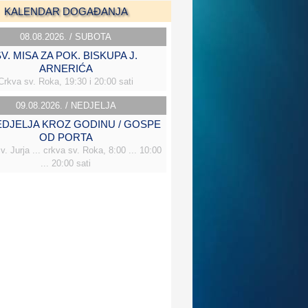
KALENDAR DOGAĐANJA
08.08.2026. / SUBOTA
V. MISA ZA POK. BISKUPA J.
ARNERIĆA
Crkva sv. Roka, 19:30 i 20:00 sati
09.08.2026. / NEDJELJA
NEDJELJA KROZ GODINU / GOSPE
OD PORTA
v. Jurja ... crkva sv. Roka, 8:00 ... 10:00
... 20:00 sati