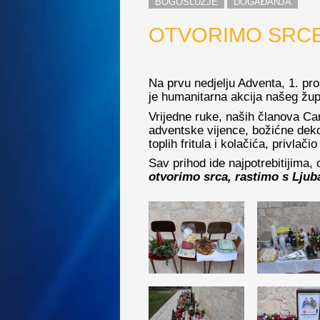
BOGOSLUŽJE
DOGAĐANJA
OTVORIMO SRCE 
Na prvu nedjelju Adventa, 1. pro
je humanitarna akcija našeg žu
Vrijedne ruke, naših članova Car
adventske vijence, božićne deko
toplih fritula i kolačića, privlači
Sav prihod ide najpotrebitijima,
otvorimo srca, rastimo s Ljuba