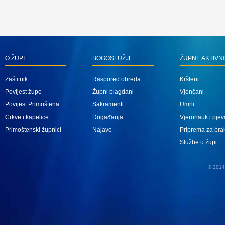
O ŽUPI
BOGOSLUŽJE
ŽUPNE AKTIVN
Zaštitnik
Raspored obreda
Kršteni
Povijest župe
Župni blagdani
Vjenčani
Povijest Primoštena
Sakramenti
Umrli
Crkve i kapelice
Događanja
Vjeronauk i pjev
Primoštenski župnici
Najave
Priprema za bra
Službe u župi
© 2014 