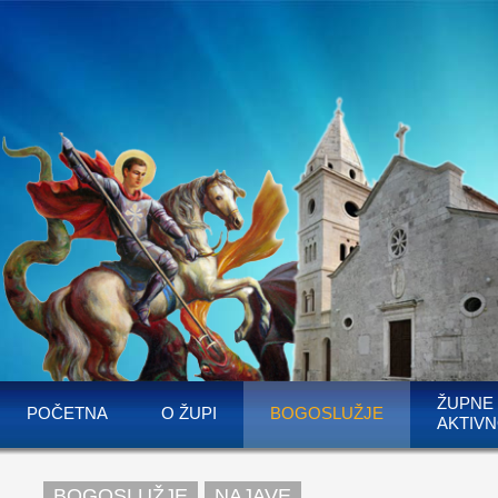
ŽUPNE
POČETNA
O ŽUPI
BOGOSLUŽJE
AKTIVN
BOGOSLUŽJE
NAJAVE