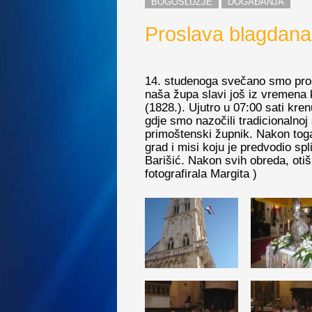
BOGOSLUŽJE
DOGAĐANJA
Proslava blagdana 
14. studenoga svečano smo prosl
naša župa slavi još iz vremena k
(1828.). Ujutro u 07:00 sati kr
gdje smo nazočili tradicionalnoj
primoštenski župnik. Nakon toga
grad i misi koju je predvodio s
Barišić. Nakon svih obreda, otiš
fotografirala Margita )