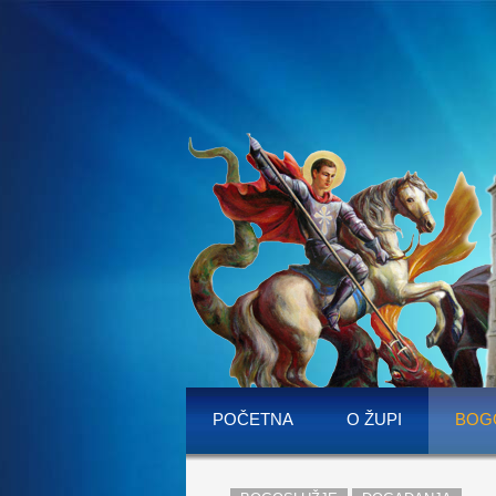
POČETNA
O ŽUPI
BOG