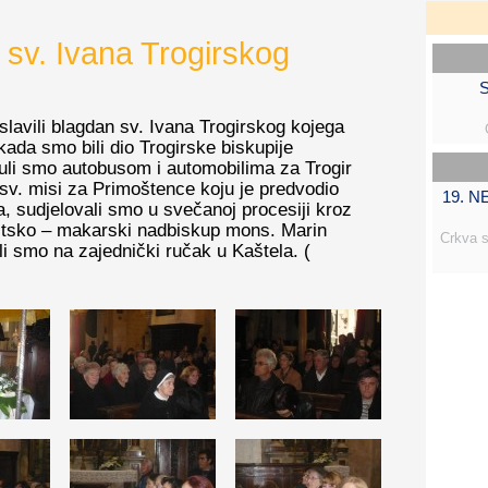
sv. Ivana Trogirskog
S
avili blagdan sv. Ivana Trogirskog kojega
ada smo bili dio Trogirske biskupije
enuli smo autobusom i automobilima za Trogir
 sv. misi za Primoštence koju je predvodio
19. 
, sudjelovali smo u svečanoj procesiji kroz
plitsko – makarski nadbiskup mons. Marin
Crkva s
li smo na zajednički ručak u Kaštela. (