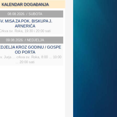
KALENDAR DOGAĐANJA
08.08.2026. / SUBOTA
V. MISA ZA POK. BISKUPA J.
ARNERIĆA
Crkva sv. Roka, 19:30 i 20:00 sati
09.08.2026. / NEDJELJA
NEDJELJA KROZ GODINU / GOSPE
OD PORTA
v. Jurja ... crkva sv. Roka, 8:00 ... 10:00
... 20:00 sati