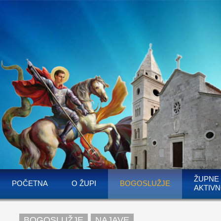
ŽUPNE
POČETNA
O ŽUPI
BOGOSLUŽJE
AKTIVN
BOGOSLUŽJE
NAJAVE