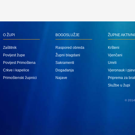
O ŽUPI
BOGOSLUŽJE
ŽUPNE AKTIVN
Zaštitnik
Raspored obreda
Kršteni
Povijest župe
Župni blagdani
Vjenčani
Povijest Primoštena
Sakramenti
Umrli
Crkve i kapelice
Događanja
Vjeronauk i pjev
Primoštenski župnici
Najave
Priprema za bra
Službe u župi
© 2014 