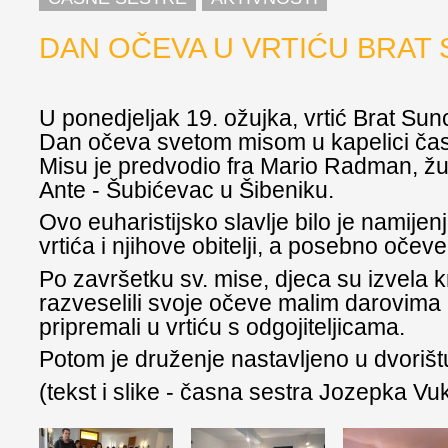
DAN OČEVA U VRTIĆU BRAT
U ponedjeljak 19. ožujka, vrtić Brat Sun
Dan očeva svetom misom u kapelici čas
Misu je predvodio fra Mario Radman, žu
Ante - Šubićevac u Šibeniku.
Ovo euharistijsko slavlje bilo je namije
vrtića i njihove obitelji, a posebno očeve
Po završetku sv. mise, djeca su izvela k
razveselili svoje očeve malim darovima 
pripremali u vrtiću s odgojiteljicama.
Potom je druženje nastavljeno u dvorištu
(tekst i slike - časna sestra Jozepka Vu