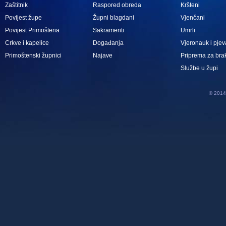
Zaštitnik
Raspored obreda
Kršteni
Povijest župe
Župni blagdani
Vjenčani
Povijest Primoštena
Sakramenti
Umrli
Crkve i kapelice
Događanja
Vjeronauk i pjev
Primoštenski župnici
Najave
Priprema za bra
Službe u župi
© 2014 