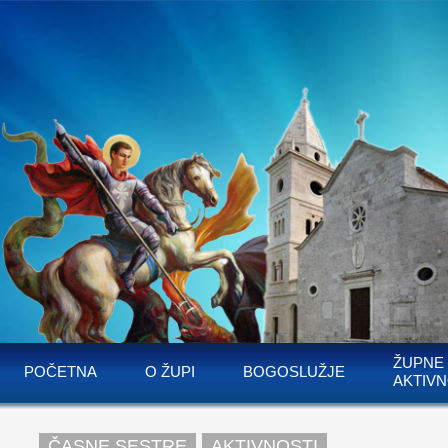
ŽUPNE
POČETNA
O ŽUPI
BOGOSLUŽJE
AKTIVN
ČASNE SESTRE
AKTIVNOSTI