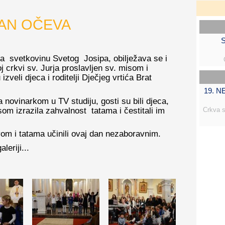
AN OČEVA
S
na svetkovinu Svetog Josipa, obilježava se i
j crkvi sv. Jurja proslavljen sv. misom i
veli djeca i roditelji Dječjeg vrtića Brat
19. 
novinarkom u TV studiju, gosti su bili djeca,
om izrazila zahvalnost tatama i čestitali im
Crkva s
vom i tatama učinili ovaj dan nezaboravnim.
leriji...