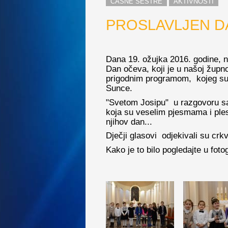
ČASNE SESTRE
AKTIVNOSTI
PROSLAVLJEN D
Dana 19. ožujka 2016. godine, 
Dan očeva, koji je u našoj župno
prigodnim programom, kojeg su iz
Sunce.
"Svetom Josipu" u razgovoru sa 
koja su veselim pjesmama i ples
njihov dan...
Dječji glasovi odjekivali su crk
Kako je to bilo pogledajte u fotoga