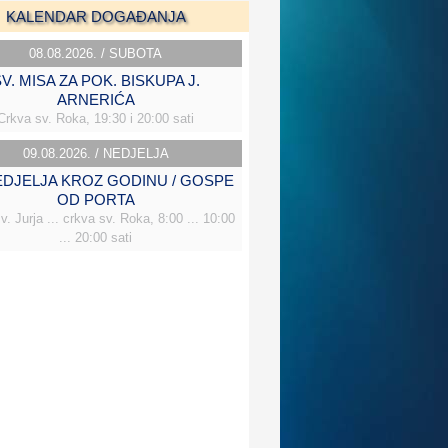
KALENDAR DOGAĐANJA
08.08.2026. / SUBOTA
V. MISA ZA POK. BISKUPA J.
ARNERIĆA
Crkva sv. Roka, 19:30 i 20:00 sati
09.08.2026. / NEDJELJA
NEDJELJA KROZ GODINU / GOSPE
OD PORTA
v. Jurja ... crkva sv. Roka, 8:00 ... 10:00
... 20:00 sati