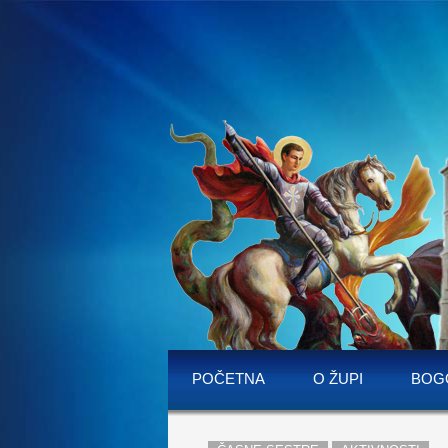
POČETNA
O ŽUPI
BOG