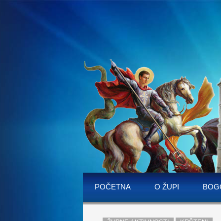
POČETNA
O ŽUPI
BOG