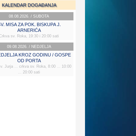
KALENDAR DOGAĐANJA
08.08.2026. / SUBOTA
V. MISA ZA POK. BISKUPA J.
ARNERIĆA
Crkva sv. Roka, 19:30 i 20:00 sati
09.08.2026. / NEDJELJA
NEDJELJA KROZ GODINU / GOSPE
OD PORTA
v. Jurja ... crkva sv. Roka, 8:00 ... 10:00
... 20:00 sati