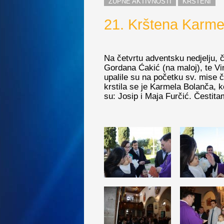
ŽUPNE AKTIVNOSTI
KRŠTENI
21. Krštena Karme
Na četvrtu adventsku nedjelju, 
Gordana Ćakić (na maloj), te Vin
upalile su na početku sv. mise č
krstila se je Karmela Bolanča, kć
su: Josip i Maja Furčić. Čestita