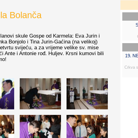
la Bolanča
S
članovi skule Gospe od Karmela: Eva Jurin i
ka Bonjolo i Tina Jurin-Gaćina (na velikoj)
etvrtu svijeću, a za vrijeme velike sv. mise
i Ante i Antonie rođ. Huljev. Krsni kumovi bili
19. 
mo!
Crkva s