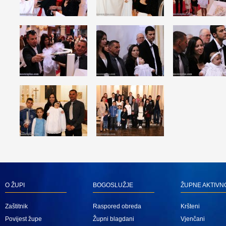
O ŽUPI
BOGOSLUŽJE
ŽUPNE AKTIVN
Zaštitnik
Raspored obreda
Kršteni
Povijest župe
Župni blagdani
Vjenčani