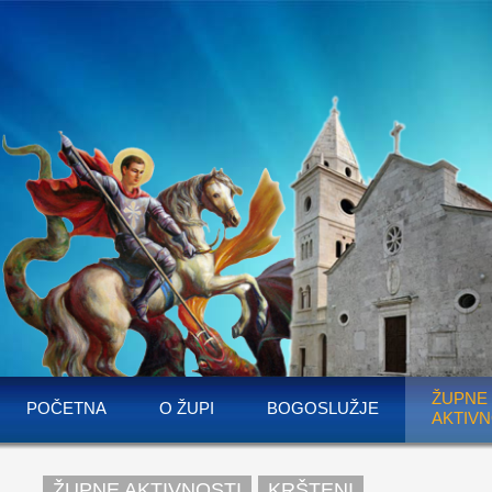
ŽUPNE
POČETNA
O ŽUPI
BOGOSLUŽJE
AKTIVN
ŽUPNE AKTIVNOSTI
KRŠTENI