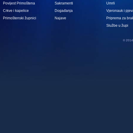
Povijest Primoštena
Sakramenti
Umrli
Crkve i kapelice
Događanja
Vjeronauk i pjev
Primoštenski župnici
Najave
Priprema za bra
Službe u župi
© 2014 