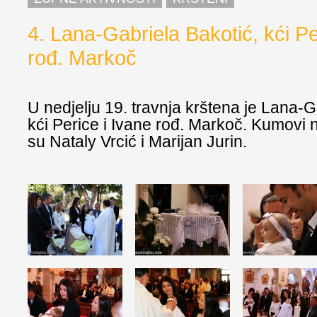
4. Lana-Gabriela Bakotić, kći Pe
rođ. Markoč
U nedjelju 19. travnja krštena je Lana-G
kći Perice i Ivane rođ. Markoč. Kumovi na
su Nataly Vrcić i Marijan Jurin.