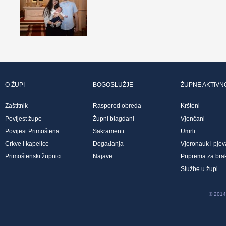
O ŽUPI
BOGOSLUŽJE
ŽUPNE AKTIVN
Zaštitnik
Raspored obreda
Kršteni
Povijest župe
Župni blagdani
Vjenčani
Povijest Primoštena
Sakramenti
Umrli
Crkve i kapelice
Događanja
Vjeronauk i pjev
Primoštenski župnici
Najave
Priprema za bra
Službe u župi
© 2014 