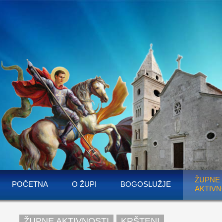
ŽUPNE
POČETNA
O ŽUPI
BOGOSLUŽJE
AKTIVN
ŽUPNE AKTIVNOSTI
KRŠTENI