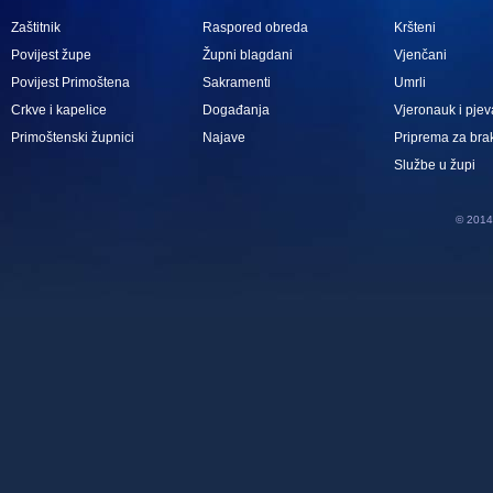
Zaštitnik
Raspored obreda
Kršteni
Povijest župe
Župni blagdani
Vjenčani
Povijest Primoštena
Sakramenti
Umrli
Crkve i kapelice
Događanja
Vjeronauk i pjev
Primoštenski župnici
Najave
Priprema za bra
Službe u župi
© 2014 