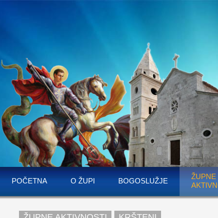
ŽUPNE
POČETNA
O ŽUPI
BOGOSLUŽJE
AKTIVN
ŽUPNE AKTIVNOSTI
KRŠTENI