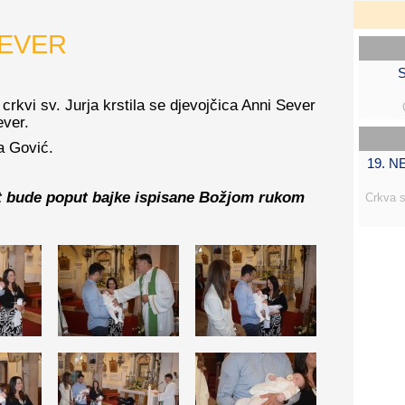
SEVER
S
 crkvi sv. Jurja krstila se djevojčica Anni Sever
ever.
a Gović.
19. 
st bude poput bajke ispisane Božjom rukom
Crkva s