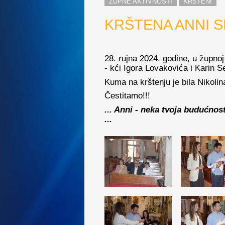
ŽUPNE AKTIVNOSTI
KRŠTENI
KRŠTENA ANNI 
28. rujna 2024. godine, u župnoj
- kći Igora Lovakovića i Karin S
Kuma na krštenju je bila Nikolin
Čestitamo!!!
... Anni - neka tvoja budućno
...