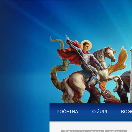
POČETNA
O ŽUPI
BOG