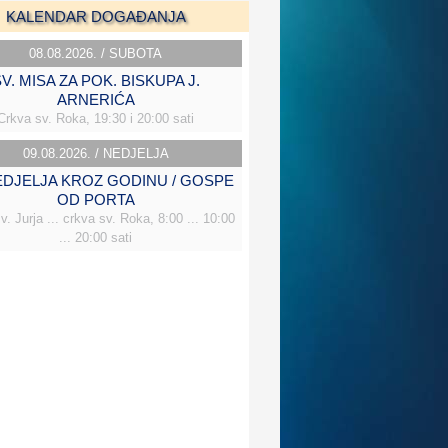
KALENDAR DOGAĐANJA
08.08.2026. / SUBOTA
V. MISA ZA POK. BISKUPA J.
ARNERIĆA
Crkva sv. Roka, 19:30 i 20:00 sati
09.08.2026. / NEDJELJA
NEDJELJA KROZ GODINU / GOSPE
OD PORTA
v. Jurja ... crkva sv. Roka, 8:00 ... 10:00
... 20:00 sati