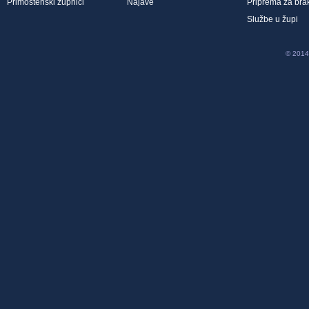
Primoštenski župnici
Najave
Priprema za bra
Službe u župi
© 2014 