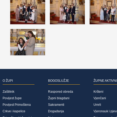
O ŽUPI
BOGOSLUŽJE
ŽUPNE AKTIVN
Zaštitnik
Raspored obreda
Kršteni
Povijest župe
Župni blagdani
Vjenčani
Povijest Primoštena
Sakramenti
Umrli
Crkve i kapelice
Događanja
Vjeronauk i pjev