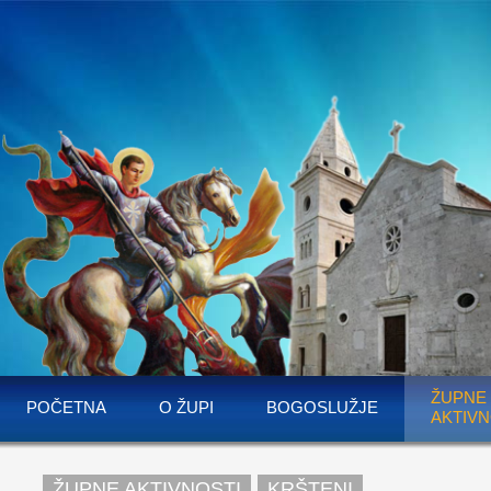
ŽUPNE
POČETNA
O ŽUPI
BOGOSLUŽJE
AKTIVN
ŽUPNE AKTIVNOSTI
KRŠTENI